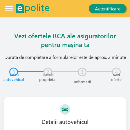
Autentificare
Vezi ofertele RCA ale asiguratorilor
pentru mașina ta
Durata de completare a formularelor este de aprox. 2 minute
1
2
3
4
Detalii
Detalii
Vezi
autovehicul
proprietar
oferte
Informatii
Detalii autovehicul