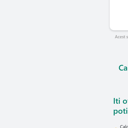
Acest s
Ca
Iti 
poti
Calc