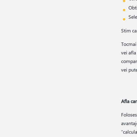
Obti
Sele
Stim ca
Tocmai 
vei afl
compani
vei put
Afla ca
Foloses
avantaj
“calcul