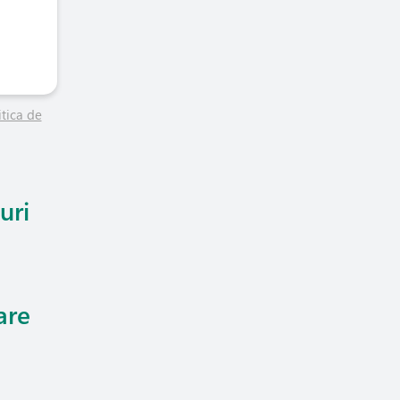
itica de
uri
are