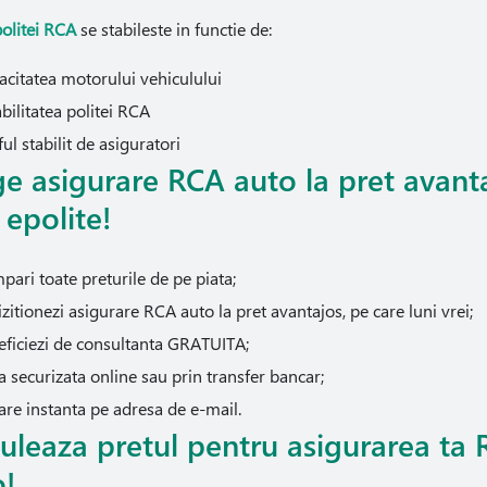
politei RCA
se stabileste in functie de:
acitatea motorului vehiculului
bilitatea politei RCA
ful stabilit de asiguratori
e asigurare RCA auto la pret avanta
 epolite!
ari toate preturile de pe piata;
zitionezi asigurare RCA auto la pret avantajos, pe care luni vrei;
eficiezi de consultanta GRATUITA;
a securizata online sau prin transfer bancar;
are instanta pe adresa de e-mail.
uleaza pretul pentru asigurarea ta
o!