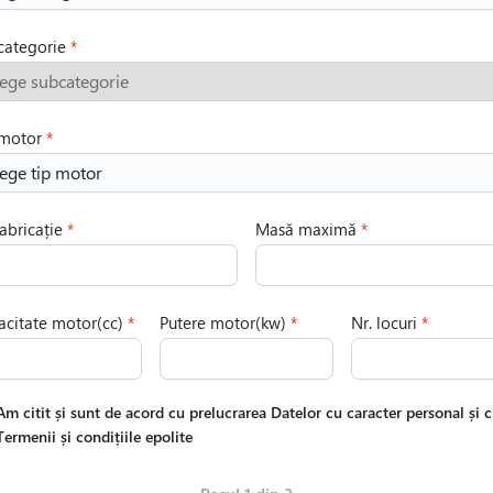
categorie
ege subcategorie
 motor
ege tip motor
abricație
Masă maximă
citate motor(cc)
Putere motor(kw)
Nr. locuri
Am citit și sunt de acord cu prelucrarea Datelor cu caracter personal și 
Termenii și condițiile epolite