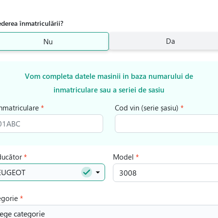
ederea înmatriculării?
Da
Nu
Vom completa datele masinii in baza numarului de
inmatriculare sau a seriei de sasiu
inmatriculare
Cod vin (serie șasiu)
ducător
Model
EUGEOT
egorie
ege categorie