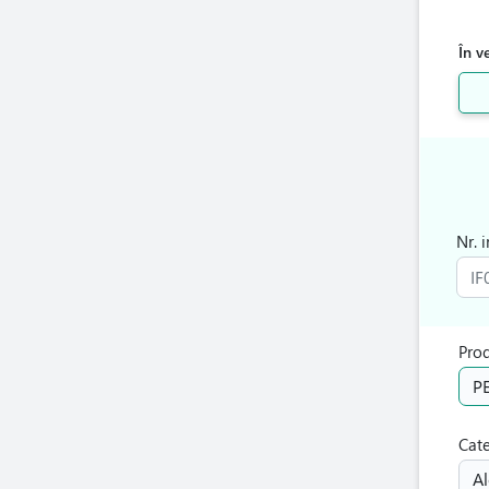
În v
Nr. 
Pro
P
Cat
Al