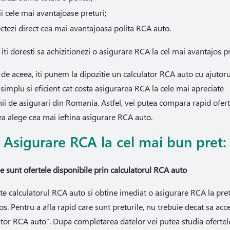
i cele mai avantajoase preturi;
ctezi direct cea mai avantajoasa polita RCA auto.
 iti doresti sa achizitionezi o asigurare RCA la cel mai avantajos pr
de aceea, iti punem la dipozitie un calculator RCA auto cu ajutoru
a simplu si eficient cat costa asigurarea RCA la cele mai apreciate
i de asigurari din Romania. Astfel, vei putea compara rapid ofert
ea alege cea mai ieftina asigurare RCA auto.
Asigurare RCA la cel mai bun pret:
re sunt ofertele disponibile prin calculatorul RCA auto
te calculatorul RCA auto si obtine imediat o asigurare RCA la pre
os. Pentru a afla rapid care sunt preturile, nu trebuie decat sa acc
ator RCA auto”. Dupa completarea datelor vei putea studia ofertel