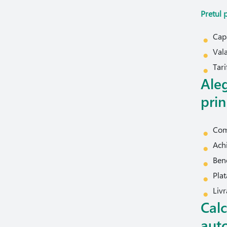
Pretul 
Cap
Vala
Tari
Aleg
prin
Comp
Achi
Ben
Plat
Livr
Calc
aut