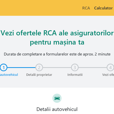
RCA
Calculator
Vezi ofertele RCA ale asiguratorilor
pentru mașina ta
Durata de completare a formularelor este de aprox. 2 minute
1
2
3
4
 autovehicul
Detalii proprietar
Informatii
Vezi of
Detalii autovehicul