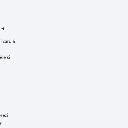
et.
l caruia
ele si
t
esezi
e.