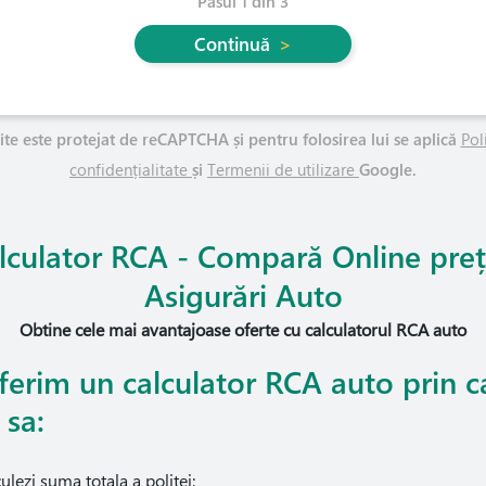
Pasul 1 din 3
Continuă
>
ite este protejat de reCAPTCHA și pentru folosirea lui se aplică
Pol
confidențialitate
și
Termenii de utilizare
Google.
lculator RCA - Compară Online preț
Asigurări Auto
Obtine cele mai avantajoase oferte cu calculatorul RCA auto
oferim un calculator RCA auto prin c
 sa:
ulezi suma totala a politei;