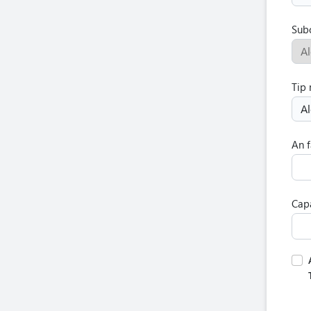
Sub
Al
Tip
Al
An f
Capa