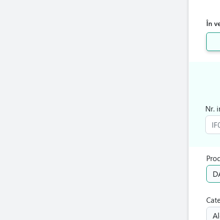
În v
Nr. 
Pro
D
Cat
Al