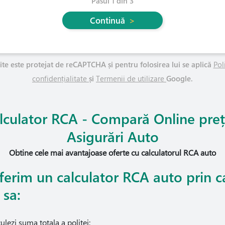
Pasul 1 din 3
Continuă
>
ite este protejat de reCAPTCHA și pentru folosirea lui se aplică
Pol
confidențialitate
și
Termenii de utilizare
Google.
lculator RCA - Compară Online preț
Asigurări Auto
Obtine cele mai avantajoase oferte cu calculatorul RCA auto
oferim un calculator RCA auto prin c
 sa:
ulezi suma totala a politei;