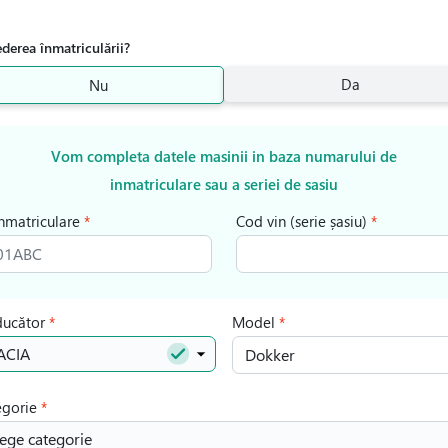
ederea înmatriculării?
Da
Nu
Vom completa datele masinii in baza numarului de
inmatriculare sau a seriei de sasiu
inmatriculare
Cod vin (serie șasiu)
ducător
Model
ACIA
egorie
ege categorie