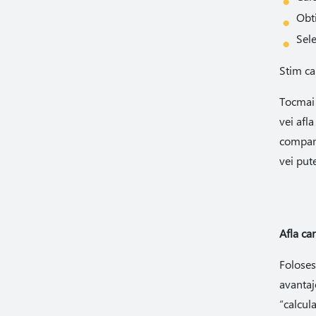
Obti
Sele
Stim ca
Tocmai 
vei afl
compani
vei put
Afla ca
Foloses
avantaj
“calcul