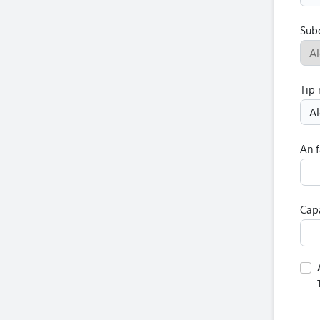
Sub
Al
Tip
Al
An f
Capa