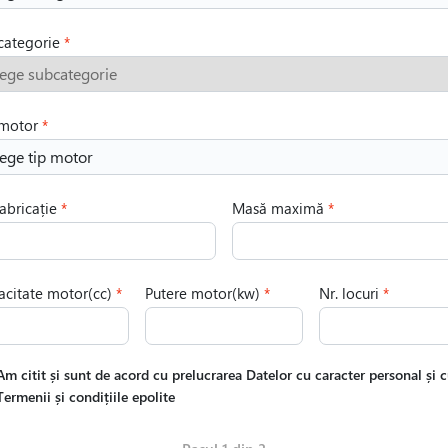
categorie
ege subcategorie
 motor
ege tip motor
abricație
Masă maximă
citate motor(cc)
Putere motor(kw)
Nr. locuri
Am citit și sunt de acord cu prelucrarea Datelor cu caracter personal și 
Termenii și condițiile epolite