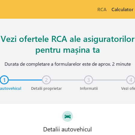
RCA
Calculator
Vezi ofertele RCA ale asiguratorilor
pentru mașina ta
Durata de completare a formularelor este de aprox. 2 minute
1
2
3
4
 autovehicul
Detalii proprietar
Informatii
Vezi of
Detalii autovehicul