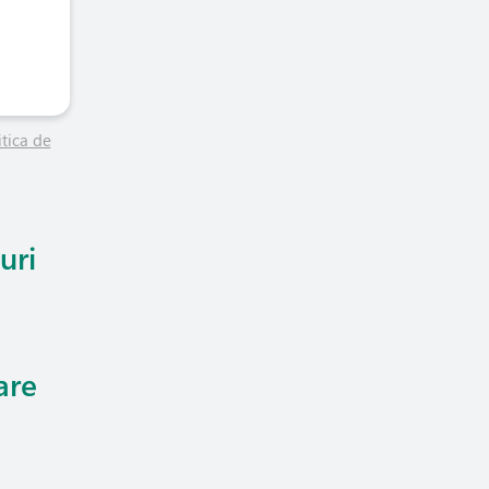
itica de
uri
are