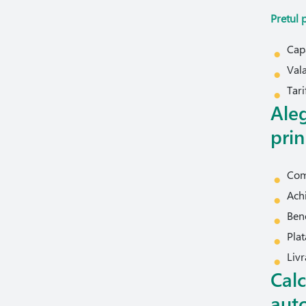
Pretul 
Cap
Vala
Tari
Aleg
prin
Comp
Achi
Ben
Plat
Livr
Calc
aut