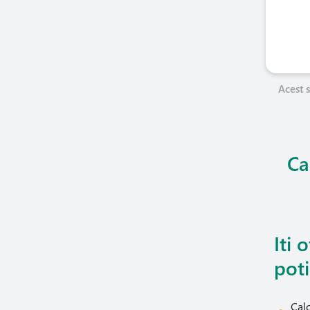
Acest s
Ca
Iti 
poti
Calc