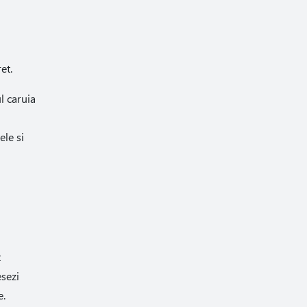
et.
l caruia
ele si
t
esezi
e.