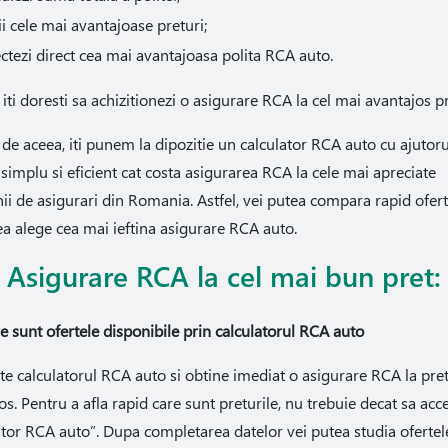
i cele mai avantajoase preturi;
ctezi direct cea mai avantajoasa polita RCA auto.
 iti doresti sa achizitionezi o asigurare RCA la cel mai avantajos pr
de aceea, iti punem la dipozitie un calculator RCA auto cu ajutoru
a simplu si eficient cat costa asigurarea RCA la cele mai apreciate
i de asigurari din Romania. Astfel, vei putea compara rapid ofert
ea alege cea mai ieftina asigurare RCA auto.
Asigurare RCA la cel mai bun pret:
re sunt ofertele disponibile prin calculatorul RCA auto
te calculatorul RCA auto si obtine imediat o asigurare RCA la pre
os. Pentru a afla rapid care sunt preturile, nu trebuie decat sa acc
ator RCA auto”. Dupa completarea datelor vei putea studia ofertel