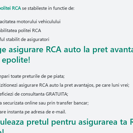
politei RCA
se stabileste in functie de:
acitatea motorului vehiculului
bilitatea politei RCA
ful stabilit de asiguratori
e asigurare RCA auto la pret avanta
 epolite!
ari toate preturile de pe piata;
zitionezi asigurare RCA auto la pret avantajos, pe care luni vrei;
eficiezi de consultanta GRATUITA;
a securizata online sau prin transfer bancar;
are instanta pe adresa de e-mail.
uleaza pretul pentru asigurarea ta
o!