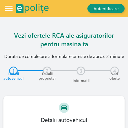
Autentificare
Vezi ofertele RCA ale asiguratorilor
pentru mașina ta
Durata de completare a formularelor este de aprox. 2 minute
1
2
3
4
Detalii
Detalii
Vezi
autovehicul
proprietar
oferte
Informatii
Detalii autovehicul